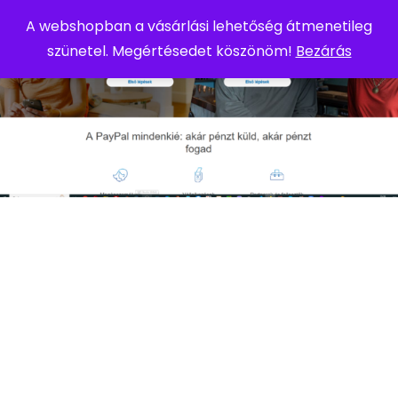
A webshopban a vásárlási lehetőség átmenetileg
szünetel. Megértésedet köszönöm!
Bezárás