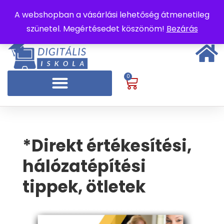
A webshopban a vásárlási lehetőség átmenetileg
szünetel. Megértésedet köszönöm!
Bezárás
0
*Direkt értékesítési,
hálózatépítési
tippek, ötletek