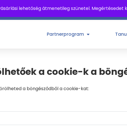
ásárlási lehetőség átmenetileg szünetel. Megértésedet
tek, 10-18 h
Partnerprogram
Tanu
lhetőek a cookie-k a böng
törölheted a böngésződből a cookie-kat: