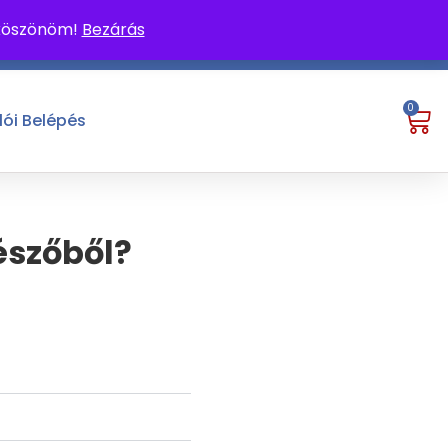
 köszönöm!
Bezárás
0
lói Belépés
észőből?