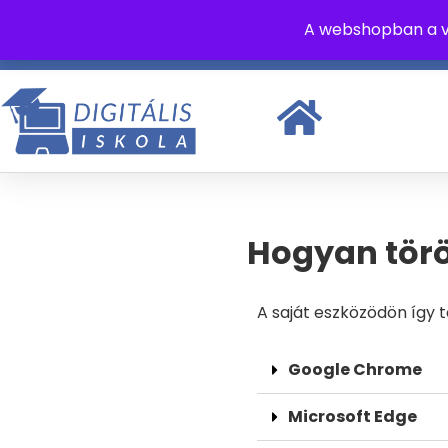
A webshopban a v
+36 70 315 8462
info@digitaliskola.hu
Hétfő - Pén
Hogyan törö
A saját eszközödön így 
Google Chrome
Microsoft Edge