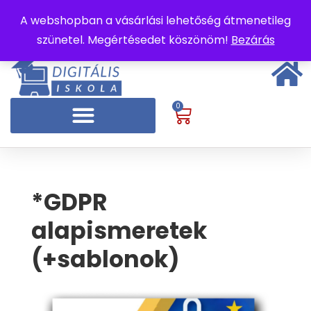
A webshopban a vásárlási lehetőség átmenetileg
szünetel. Megértésedet köszönöm!
Bezárás
0
*GDPR
alapismeretek
(+sablonok)