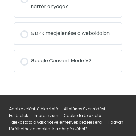
háttér anyagok
GDPR megjelenése a weboldalon
Google Consent Mode V2
Adatkezelési tájékoztató
Általános Szerződési
Feltételek
Impresszum
Cookie tájékoztató
Tájékoztató a vásárlói vélemények kezeléséről
Hogyan
törölhetőek a cookie-k a böngészőből?