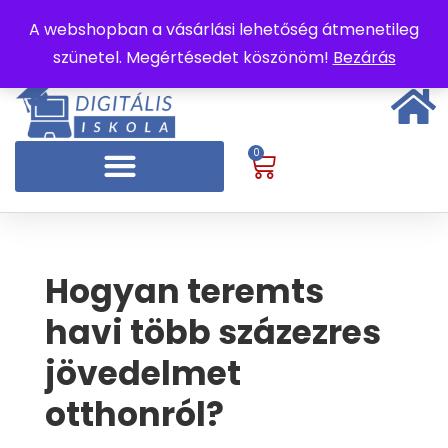
A webshopban a vásárlási lehetőség átmenetileg
szünetel. Megértésedet köszönöm!
Bezárás
0
Hogyan teremts
havi több százezres
jövedelmet
otthonról?