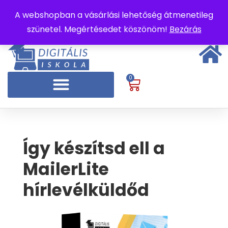
A webshopban a vásárlási lehetőség átmenetileg
szünetel. Megértésedet köszönöm!
Bezárás
0
Így készítsd ell a
MailerLite
hírlevélküldőd