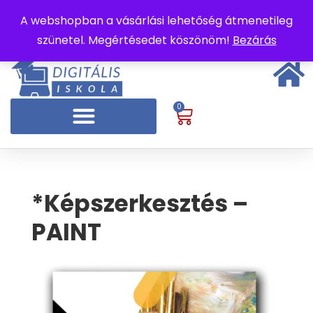
A webshopban a vásárlási lehetőség átmenetileg
szünetel. Megértésedet köszönöm!
Bezárás
0
*Képszerkesztés –
PAINT