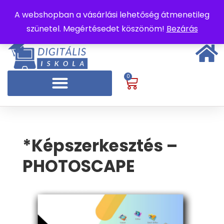
A webshopban a vásárlási lehetőség átmenetileg
szünetel. Megértésedet köszönöm!
Bezárás
0
*Képszerkesztés –
PHOTOSCAPE