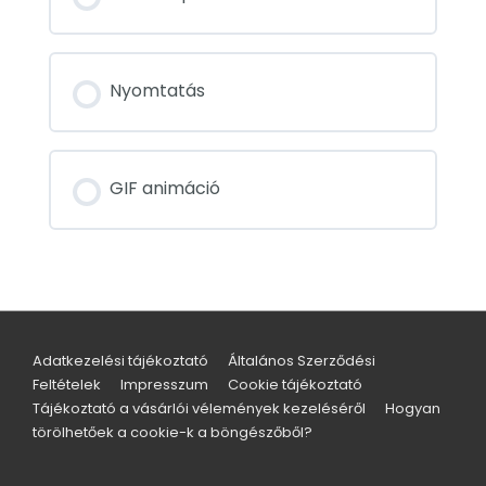
Nyomtatás
GIF animáció
Adatkezelési tájékoztató
Általános Szerződési
Feltételek
Impresszum
Cookie tájékoztató
Tájékoztató a vásárlói vélemények kezeléséről
Hogyan
törölhetőek a cookie-k a böngészőből?