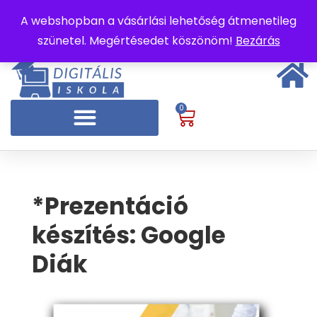
A webshopban a vásárlási lehetőség átmenetileg
szünetel. Megértésedet köszönöm!
Bezárás
0
*Prezentáció
készítés: Google
Diák