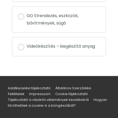
GD Elrendezés, eszközök,
bővítmények, súgó
Videókészítés – kiegészítő anyag
Adatkezelési tájékoztató
Általános Szerződési
Feltételek
Impresszum
Cookie tájékoztató
Tájékoztató a vásárlói vélemények kezeléséről
Hogyan
törölhetőek a cookie-k a böngészőből?