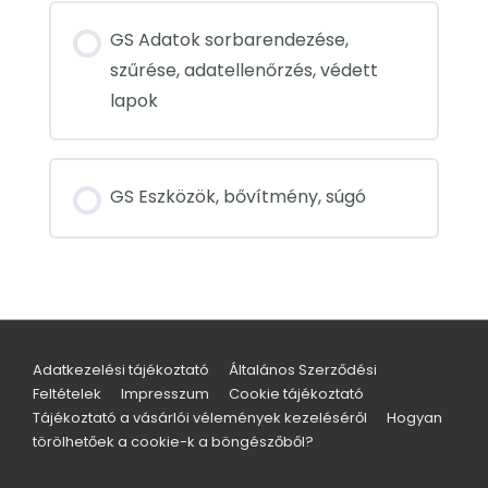
GS Adatok sorbarendezése,
szűrése, adatellenőrzés, védett
lapok
GS Eszközök, bővítmény, súgó
Adatkezelési tájékoztató
Általános Szerződési
Feltételek
Impresszum
Cookie tájékoztató
Tájékoztató a vásárlói vélemények kezeléséről
Hogyan
törölhetőek a cookie-k a böngészőből?