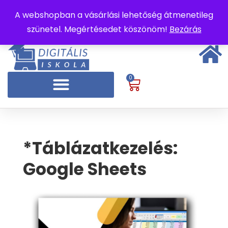
A webshopban a vásárlási lehetőség átmenetileg
szünetel. Megértésedet köszönöm!
Bezárás
0
*Táblázatkezelés:
Google Sheets