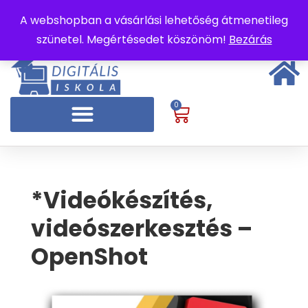
A webshopban a vásárlási lehetőség átmenetileg
szünetel. Megértésedet köszönöm!
Bezárás
0
*Videókészítés,
videószerkesztés –
OpenShot