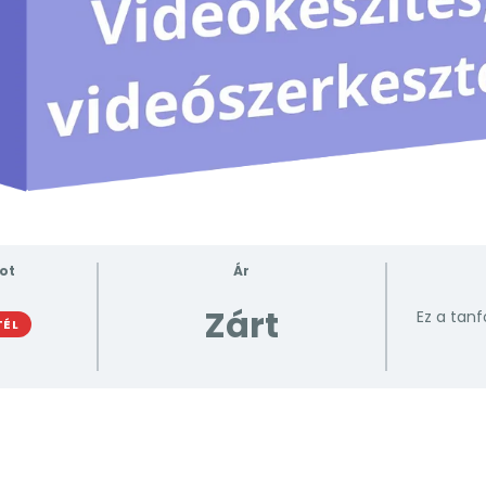
pot
Ár
Zárt
Ez a tanf
TÉL