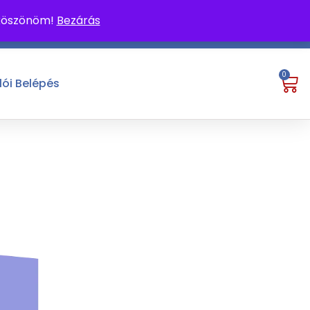
 köszönöm!
Bezárás
0
lói Belépés