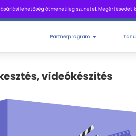
ásárlási lehetőség átmenetileg szünetel. Megértésedet
tek, 10-18 h
Partnerprogram
Tanu
kesztés, videókészítés