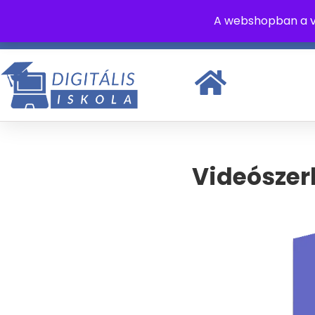
A webshopban a v
+36 70 315 8462
info@digitaliskola.hu
Hétfő - Pén
Videószer