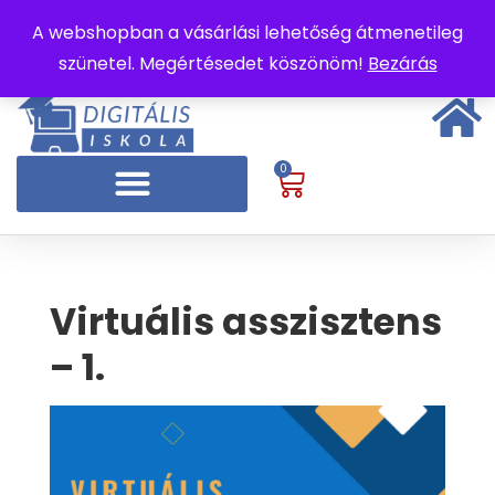
A webshopban a vásárlási lehetőség átmenetileg
szünetel. Megértésedet köszönöm!
Bezárás
0
Virtuális asszisztens
– 1.