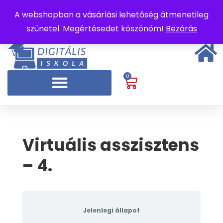
A webshopban a vásárlási lehetőség átmenetileg
szünetel. Megértésedet köszönöm!
Bezárás
0
Virtuális asszisztens
– 4.
Jelenlegi állapot