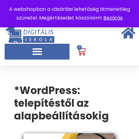
A webshopban a vásárlási lehetőség átmenetileg
szünetel. Megértésedet köszönöm!
Bezárás
0
*WordPress:
telepítéstől az
alapbeállításokig