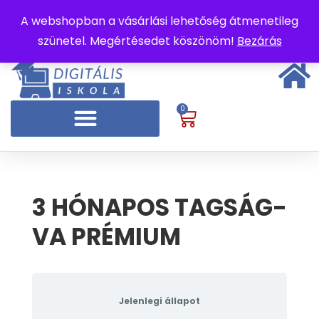
A webshopban a vásárlási lehetőség átmenetileg
szünetel. Megértésedet köszönöm!
Bezárás
0
3 HÓNAPOS TAGSÁG-
VA PRÉMIUM
Jelenlegi állapot