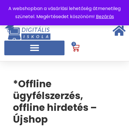
A webshopban a vásárlási lehetőség átmenetileg
szünetel. Megértésedet köszönöm!
Bezárás
0
*Offline
ügyfélszerzés,
offline hirdetés –
Újshop