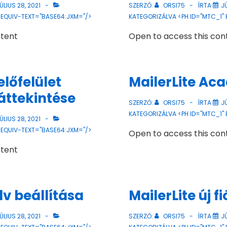
ÚLIUS 28, 2021
SZERZŐ:
ORSI75
ÍRTA
JÚ
 EQUIV-TEXT="BASE64:JXM="/>
KATEGORIZÁLVA <PH ID="MTC_1"
ntent
Open to access this con
előfelület
MailerLite Ac
áttekintése
SZERZŐ:
ORSI75
ÍRTA
JÚ
KATEGORIZÁLVA <PH ID="MTC_1"
ÚLIUS 28, 2021
 EQUIV-TEXT="BASE64:JXM="/>
Open to access this con
ntent
lv beállítása
MailerLite új f
ÚLIUS 28, 2021
SZERZŐ:
ORSI75
ÍRTA
JÚ