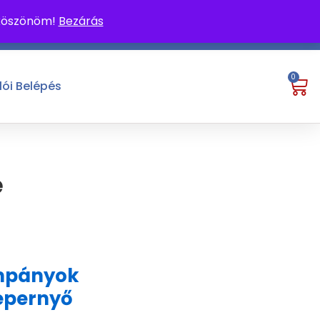
 köszönöm!
Bezárás
0
lói Belépés
e
ampányok
épernyő