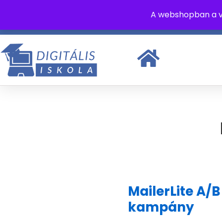
A webshopban a v
+36 70 315 8462
info@digitaliskola.hu
Hétfő - Pén
MailerLite A/B
kampány