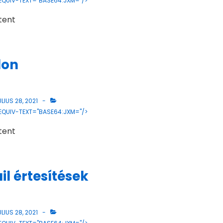
 EQUIV-TEXT="BASE64:JXM="/>
tent
lon
LIUS 28, 2021
 EQUIV-TEXT="BASE64:JXM="/>
tent
il értesítések
LIUS 28, 2021