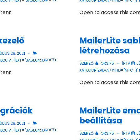
 EQUIV-TEXT="BASE64:JXM="/>
KATEGORIZÁLVA <PH ID="MTC_1"
ntent
Open to access this con
lkezelő
MailerLite sab
létrehozása
ÚLIUS 28, 2021
 EQUIV-TEXT="BASE64:JXM="/>
SZERZŐ:
ORSI75
ÍRTA
JÚ
KATEGORIZÁLVA <PH ID="MTC_1"
ntent
Open to access this con
egrációk
MailerLite ema
beállítása
ÚLIUS 28, 2021
 EQUIV-TEXT="BASE64:JXM="/>
SZERZŐ:
ORSI75
ÍRTA
JÚ