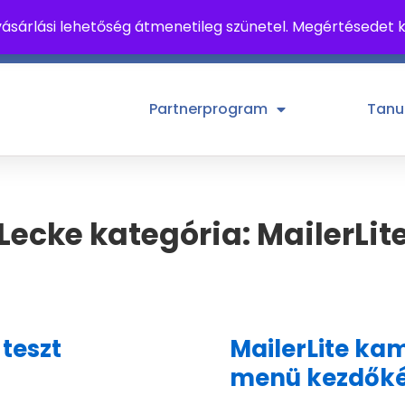
ásárlási lehetőség átmenetileg szünetel. Megértésedet
tek, 10-18 h
Partnerprogram
Tanu
Lecke kategória:
MailerLit
 teszt
MailerLite k
menü kezdők