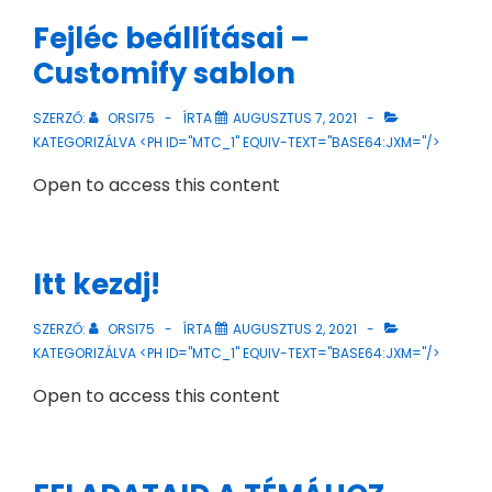
Fejléc beállításai –
Customify sablon
SZERZŐ:
ORSI75
ÍRTA
AUGUSZTUS 7, 2021
KATEGORIZÁLVA <PH ID="MTC_1" EQUIV-TEXT="BASE64:JXM="/>
Open to access this content
Itt kezdj!
SZERZŐ:
ORSI75
ÍRTA
AUGUSZTUS 2, 2021
KATEGORIZÁLVA <PH ID="MTC_1" EQUIV-TEXT="BASE64:JXM="/>
Open to access this content