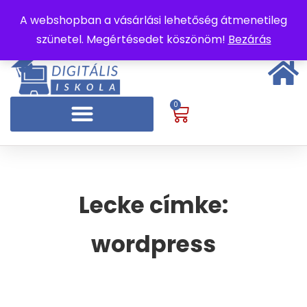
A webshopban a vásárlási lehetőség átmenetileg
szünetel. Megértésedet köszönöm!
Bezárás
0
Lecke címke:
wordpress