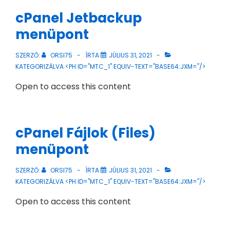
cPanel Jetbackup
menüpont
SZERZŐ:
ORSI75
ÍRTA
JÚLIUS 31, 2021
KATEGORIZÁLVA <PH ID="MTC_1" EQUIV-TEXT="BASE64:JXM="/>
Open to access this content
cPanel Fájlok (Files)
menüpont
SZERZŐ:
ORSI75
ÍRTA
JÚLIUS 31, 2021
KATEGORIZÁLVA <PH ID="MTC_1" EQUIV-TEXT="BASE64:JXM="/>
Open to access this content