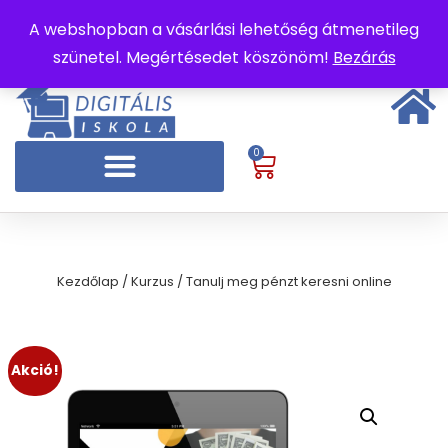
A webshopban a vásárlási lehetőség átmenetileg
szünetel. Megértésedet köszönöm!
Bezárás
0
Kezdőlap
/
Kurzus
/ Tanulj meg pénzt keresni online
Akció!