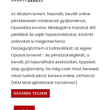
6990
Ft
2990
Ft
Az általam ismert, használt, bevált online
pénzkereseti módszerek gyűjteménye,
típusokba sorolva. Mindegyikre mutatok élő
példákat és saját tapasztalatokat, konkrét
számokat is megismerhetsz.
Összegyűjtöttem a tudnivalókat, az egyes
típusok ismeret-, és pénzszükségletét, a
bevált, jól használható eszközöket, tippeket.
Alap gyűjtemény, ha még csak most keresed,
mivel tudnál pénzt keresni online, otthonról.
(NEM MLM ajánlatokat tartalmaz!)
KOSÁRBA TESZEM