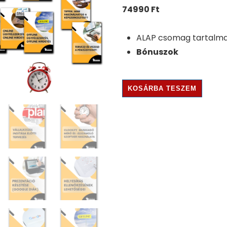
74990
Ft
ALAP csomag tartalma
Bónuszok
.
KOSÁRBA TESZEM