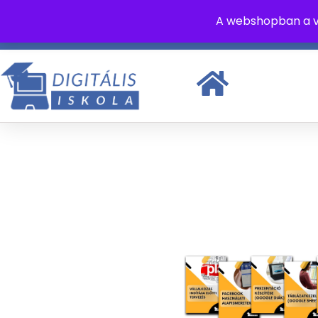
A webshopban a v
+36 70 315 8462
info@digitaliskola.hu
Hétfő - Pén