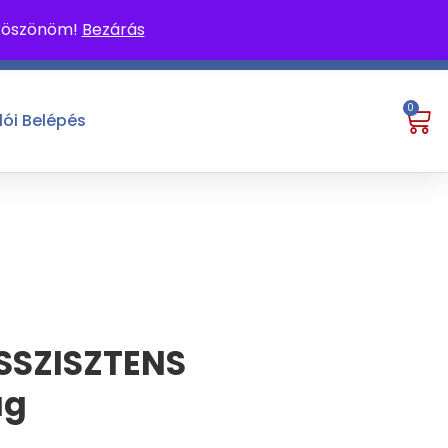
 köszönöm!
Bezárás
0
lói Belépés
SSZISZTENS
ag