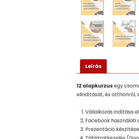
Leírás
12 alapkurzus
egy csomag
elindítását, és otthonról
Vállalkozás indítása e
Facebook használati 
Prezentáció készítése
Táblázatkezelés (Goo