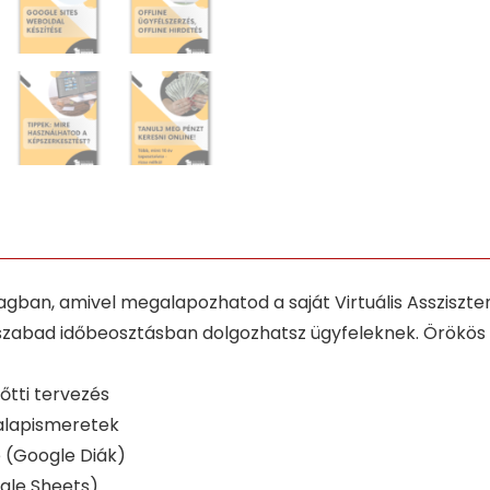
ban, amivel megalapozhatod a saját Virtuális Assziszten
, szabad időbeosztásban dolgozhatsz ügyfeleknek. Örökös
lőtti tervezés
alapismeretek
 (Google Diák)
gle Sheets)