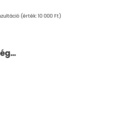
zultáció
(érték: 10 000 Ft)
még…