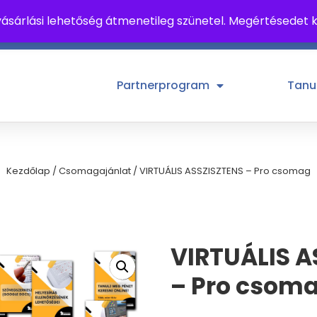
ásárlási lehetőség átmenetileg szünetel. Megértésedet
tek, 10-18 h
Partnerprogram
Tanu
Kezdőlap
/
Csomagajánlat
/ VIRTUÁLIS ASSZISZTENS – Pro csomag
VIRTUÁLIS A
– Pro csom