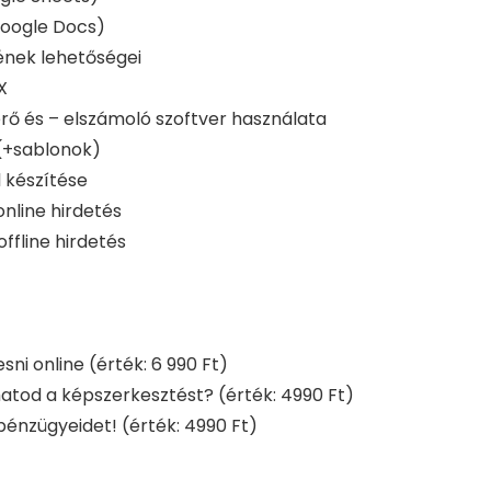
Google Docs)
ének lehetőségei
X
rő és – elszámoló szoftver használata
(+sablonok)
 készítése
online hirdetés
offline hirdetés
sni online
(érték: 6 990 Ft)
hatod a képszerkesztést?
(érték: 4990 Ft)
pénzügyeidet!
(érték: 4990 Ft)