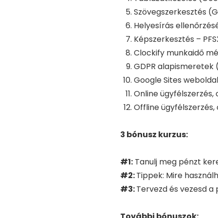
Szövegszerkesztés (
Helyesírás ellenőrzés
Képszerkesztés – PFS
Clockify munkaidő mé
GDPR alapismeretek 
Google Sites weboldal
Online ügyfélszerzés, 
Offline ügyfélszerzés, 
3 bónusz kurzus:
#1:
Tanulj meg pénzt kere
#2:
Tippek: Mire használ
#3:
Tervezd és vezesd a 
További bónuszok: