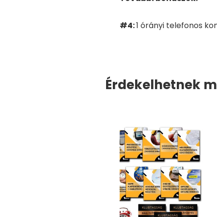
#4:
1
órányi telefonos kon
Érdekelhetnek 