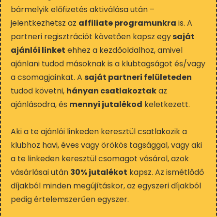
bármelyik előfizetés aktiválása után –
jelentkezhetsz az
affiliate programunkra
is. A
partneri regisztrációt követően kapsz egy
saját
ajánlói linket
ehhez a kezdőoldalhoz, amivel
ajánlani tudod másoknak is a klubtagságot és/vagy
a csomagjainkat. A
saját partneri felületeden
tudod követni,
hányan csatlakoztak
az
ajánlásodra, és
mennyi jutalékod
keletkezett.
Aki a te ajánlói linkeden keresztül csatlakozik a
klubhoz havi, éves vagy örökös tagsággal, vagy aki
a te linkeden keresztül csomagot vásárol, azok
vásárlásai után
30% jutalékot
kapsz. Az ismétlődő
díjakból minden megújításkor, az egyszeri díjakból
pedig értelemszerűen egyszer.