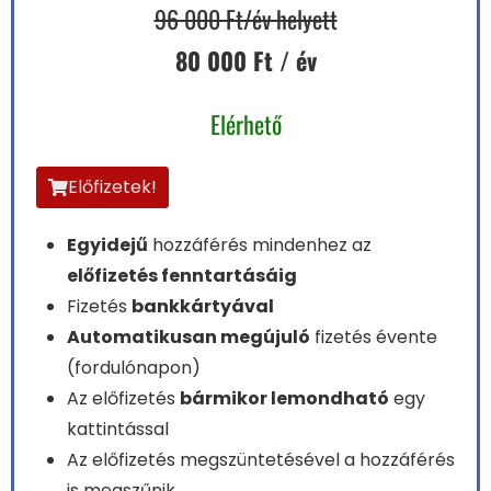
96 000 Ft/év helyett
80 000 Ft / év
Elérhető
Előfizetek!
Egyidejű
hozzáférés mindenhez az
előfizetés fenntartásáig
Fizetés
bankkártyával
Automatikusan megújuló
fizetés évente
(fordulónapon)
Az előfizetés
bármikor lemondható
egy
kattintással
Az előfizetés megszüntetésével a hozzáférés
is megszűnik