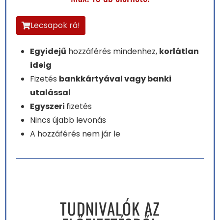
Lecsapok rá!
Egyidejű
hozzáférés mindenhez,
korlátlan
ideig
Fizetés
bankkártyával vagy banki
utalással
Egyszeri
fizetés
Nincs újabb levonás
A hozzáférés nem jár le
TUDNIVALÓK AZ