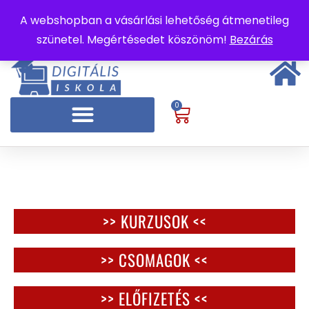
A webshopban a vásárlási lehetőség átmenetileg
szünetel. Megértésedet köszönöm!
Bezárás
0
>> KURZUSOK <<
>> CSOMAGOK <<
>> ELŐFIZETÉS <<