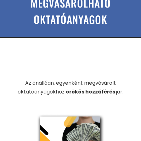
MEGVÁSÁROLHATÓ
OKTATÓANYAGOK
Az önállóan, egyenként megvásárolt
oktatóanyagokhoz
örökös hozzáférés
jár.