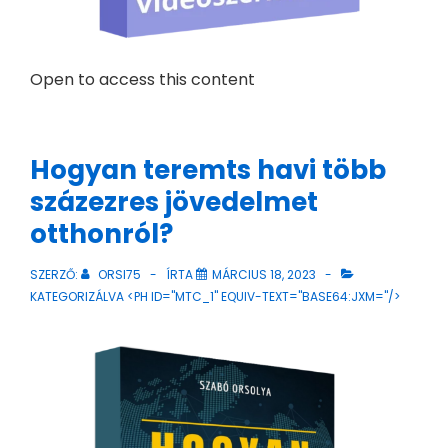
Open to access this content
Hogyan teremts havi több
százezres jövedelmet
otthonról?
SZERZŐ:
ORSI75
ÍRTA
MÁRCIUS 18, 2023
KATEGORIZÁLVA <PH ID="MTC_1" EQUIV-TEXT="BASE64:JXM="/>