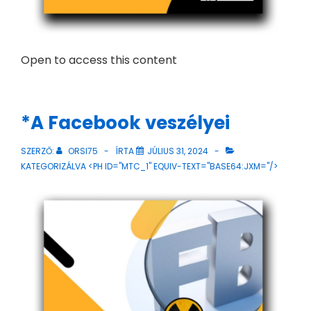
Open to access this content
*A Facebook veszélyei
SZERZŐ:
ORSI75
ÍRTA
JÚLIUS 31, 2024
KATEGORIZÁLVA <PH ID="MTC_1" EQUIV-TEXT="BASE64:JXM="/>