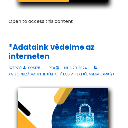
Open to access this content
*Adataink védelme az
interneten
SZERZŐ:
ORSI75
ÍRTA
JÚLIUS 29, 2024
KATEGORIZÁLVA <PH ID="MTC_1" EQUIV-TEXT="BASE64:JXM="/>