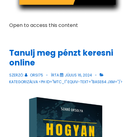
Open to access this content
Tanulj meg pénzt keresni
online
SZERZŐ:
ORSI75
ÍRTA
JÚLIUS 16, 2024
KATEGORIZÁLVA <PH ID="MTC_1" EQUIV-TEXT="BASE64:JXM="/>