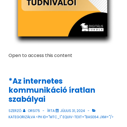
Open to access this content
*Az internetes
kommunikáció íratlan
szabályai
SZERZŐ:
ORSI75
ÍRTA
JÚLIUS 31, 2024
KATEGORIZÁLVA <PH ID="MTC_1" EQUIV-TEXT="BASE64:JXM="/>