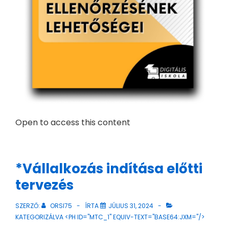
Open to access this content
*Vállalkozás indítása előtti
tervezés
SZERZŐ:
ORSI75
ÍRTA
JÚLIUS 31, 2024
KATEGORIZÁLVA <PH ID="MTC_1" EQUIV-TEXT="BASE64:JXM="/>