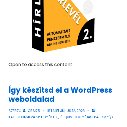
Open to access this content
Így készítsd el a WordPress
weboldalad
SZERZŐ:
ORSI75
ÍRTA
JÚLIUS 12, 2023
KATEGORIZÁLVA <PH ID="MTC_1" EQUIV-TEXT="BASE64:JXM="/>