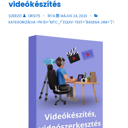
videókészítés
SZERZŐ:
ORSI75
ÍRTA
MÁJUS 24, 2023
KATEGORIZÁLVA <PH ID="MTC_1" EQUIV-TEXT="BASE64:JXM="/>