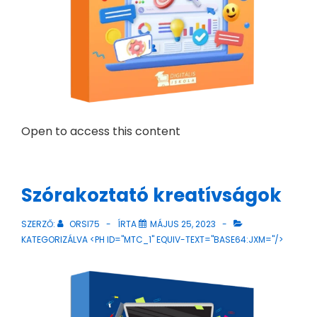
Open to access this content
Szórakoztató kreatívságok
SZERZŐ:
ORSI75
ÍRTA
MÁJUS 25, 2023
KATEGORIZÁLVA <PH ID="MTC_1" EQUIV-TEXT="BASE64:JXM="/>