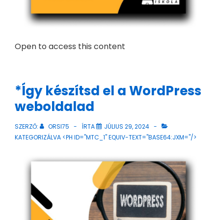
Open to access this content
*Így készítsd el a WordPress
weboldalad
SZERZŐ:
ORSI75
ÍRTA
JÚLIUS 29, 2024
KATEGORIZÁLVA <PH ID="MTC_1" EQUIV-TEXT="BASE64:JXM="/>