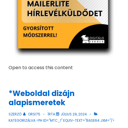
Open to access this content
*Weboldal dizájn
alapismeretek
SZERZŐ:
ORSI75
ÍRTA
JÚLIUS 29, 2024
KATEGORIZÁLVA <PH ID="MTC_1" EQUIV-TEXT="BASE64:JXM="/>