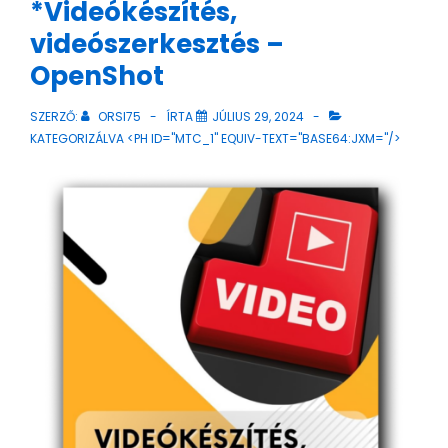
*Videókészítés,
videószerkesztés –
OpenShot
SZERZŐ:
ORSI75
ÍRTA
JÚLIUS 29, 2024
KATEGORIZÁLVA <PH ID="MTC_1" EQUIV-TEXT="BASE64:JXM="/>