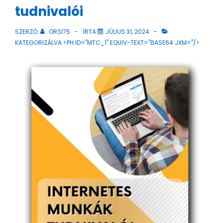
tudnivalói
SZERZŐ:
ORSI75
ÍRTA
JÚLIUS 31, 2024
KATEGORIZÁLVA <PH ID="MTC_1" EQUIV-TEXT="BASE64:JXM="/>