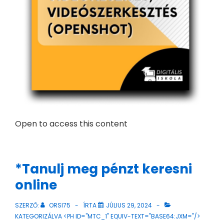
Open to access this content
*Tanulj meg pénzt keresni
online
SZERZŐ:
ORSI75
ÍRTA
JÚLIUS 29, 2024
KATEGORIZÁLVA <PH ID="MTC_1" EQUIV-TEXT="BASE64:JXM="/>