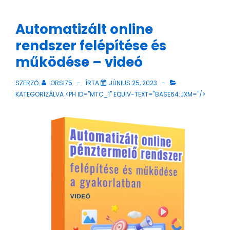
Automatizált online
rendszer felépítése és
működése – videó
SZERZŐ:
ORSI75
ÍRTA
JÚNIUS 25, 2023
KATEGORIZÁLVA <PH ID="MTC_1" EQUIV-TEXT="BASE64:JXM="/>