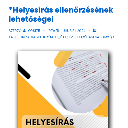
*Helyesírás ellenőrzésének
lehetőségei
SZERZŐ:
ORSI75
ÍRTA
JÚLIUS 31, 2024
KATEGORIZÁLVA <PH ID="MTC_1" EQUIV-TEXT="BASE64:JXM="/>