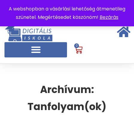
A webshopban a vásárlási lehetőség átmenetileg
szünetel. Megértésedet köszönöm!
Bezárás
0
Archívum:
Tanfolyam(ok)