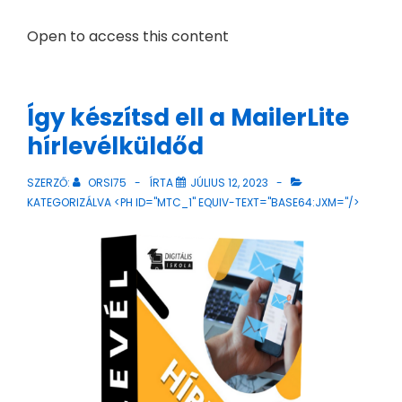
Open to access this content
Így készítsd ell a MailerLite
hírlevélküldőd
SZERZŐ:
ORSI75
ÍRTA
JÚLIUS 12, 2023
KATEGORIZÁLVA <PH ID="MTC_1" EQUIV-TEXT="BASE64:JXM="/>