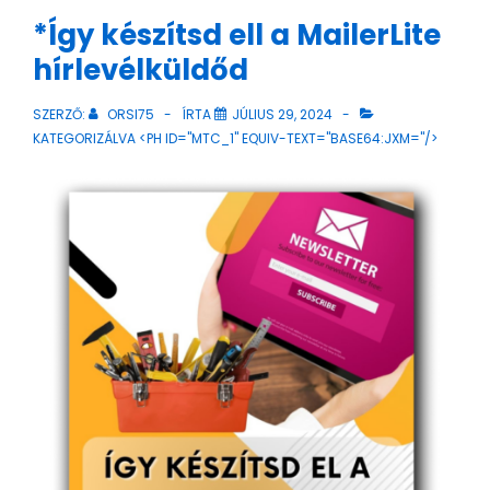
*Így készítsd ell a MailerLite
hírlevélküldőd
SZERZŐ:
ORSI75
ÍRTA
JÚLIUS 29, 2024
KATEGORIZÁLVA <PH ID="MTC_1" EQUIV-TEXT="BASE64:JXM="/>