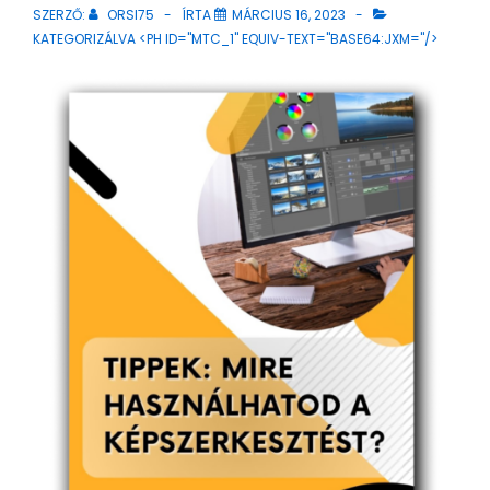
SZERZŐ:
ORSI75
ÍRTA
MÁRCIUS 16, 2023
KATEGORIZÁLVA <PH ID="MTC_1" EQUIV-TEXT="BASE64:JXM="/>