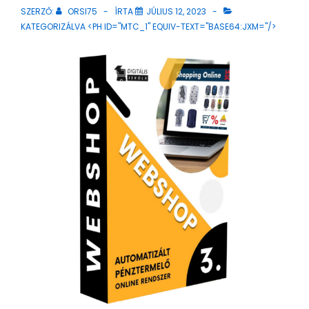
SZERZŐ:
ORSI75
ÍRTA
JÚLIUS 12, 2023
KATEGORIZÁLVA <PH ID="MTC_1" EQUIV-TEXT="BASE64:JXM="/>