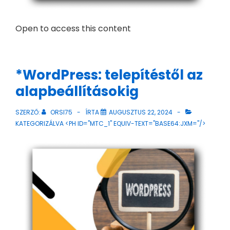
Open to access this content
*WordPress: telepítéstől az
alapbeállításokig
SZERZŐ:
ORSI75
ÍRTA
AUGUSZTUS 22, 2024
KATEGORIZÁLVA <PH ID="MTC_1" EQUIV-TEXT="BASE64:JXM="/>