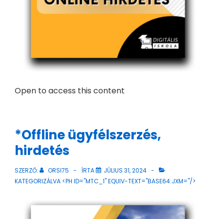
Open to access this content
*Offline ügyfélszerzés,
hirdetés
SZERZŐ:
ORSI75
ÍRTA
JÚLIUS 31, 2024
KATEGORIZÁLVA <PH ID="MTC_1" EQUIV-TEXT="BASE64:JXM="/>