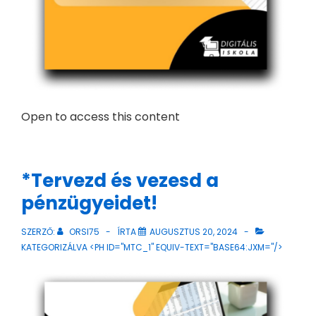
Open to access this content
*Tervezd és vezesd a
pénzügyeidet!
SZERZŐ:
ORSI75
ÍRTA
AUGUSZTUS 20, 2024
KATEGORIZÁLVA <PH ID="MTC_1" EQUIV-TEXT="BASE64:JXM="/>