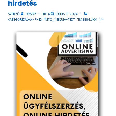
hirdetés
SZERZŐ:
ORSI75
ÍRTA
JÚLIUS 31, 2024
KATEGORIZÁLVA <PH ID="MTC_1" EQUIV-TEXT="BASE64:JXM="/>