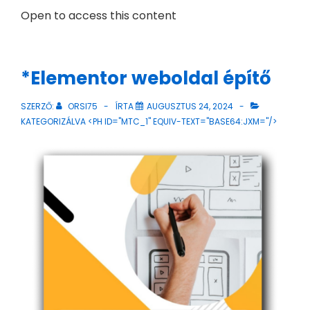
Open to access this content
*Elementor weboldal építő
SZERZŐ:
ORSI75
ÍRTA
AUGUSZTUS 24, 2024
KATEGORIZÁLVA <PH ID="MTC_1" EQUIV-TEXT="BASE64:JXM="/>