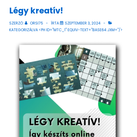
Légy kreatív!
SZERZŐ:
ORSI75
ÍRTA
SZEPTEMBER 3, 2024
KATEGORIZÁLVA <PH ID="MTC_1" EQUIV-TEXT="BASE64:JXM="/>