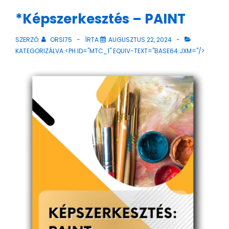
*Képszerkesztés – PAINT
SZERZŐ:
ORSI75
ÍRTA
AUGUSZTUS 22, 2024
KATEGORIZÁLVA <PH ID="MTC_1" EQUIV-TEXT="BASE64:JXM="/>