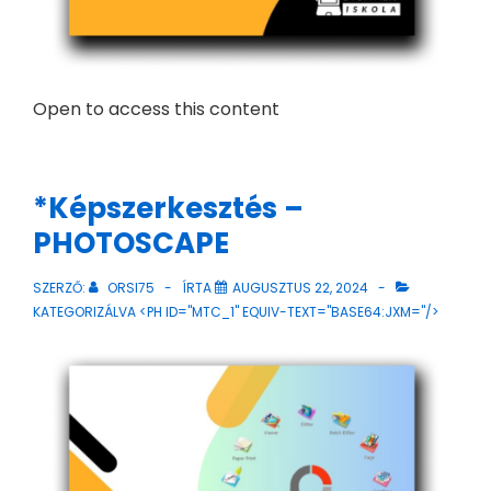
Open to access this content
*Képszerkesztés –
PHOTOSCAPE
SZERZŐ:
ORSI75
ÍRTA
AUGUSZTUS 22, 2024
KATEGORIZÁLVA <PH ID="MTC_1" EQUIV-TEXT="BASE64:JXM="/>