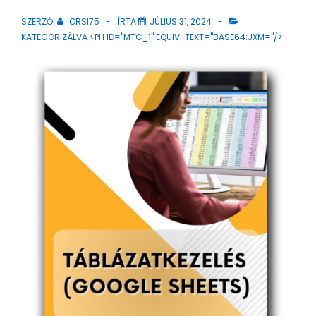
SZERZŐ:
ORSI75
ÍRTA
JÚLIUS 31, 2024
KATEGORIZÁLVA <PH ID="MTC_1" EQUIV-TEXT="BASE64:JXM="/>