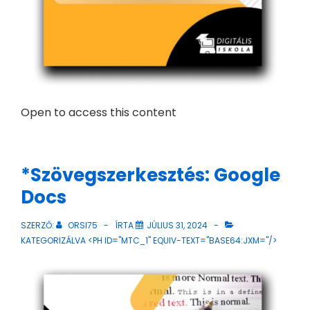
Open to access this content
*Szövegszerkesztés: Google
Docs
SZERZŐ:
ORSI75
ÍRTA
JÚLIUS 31, 2024
KATEGORIZÁLVA <PH ID="MTC_1" EQUIV-TEXT="BASE64:JXM="/>