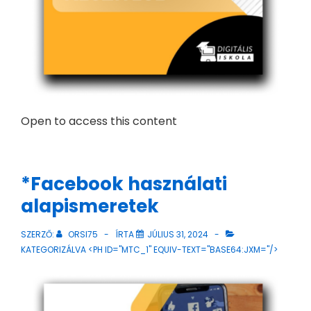
Open to access this content
*Facebook használati
alapismeretek
SZERZŐ:
ORSI75
ÍRTA
JÚLIUS 31, 2024
KATEGORIZÁLVA <PH ID="MTC_1" EQUIV-TEXT="BASE64:JXM="/>