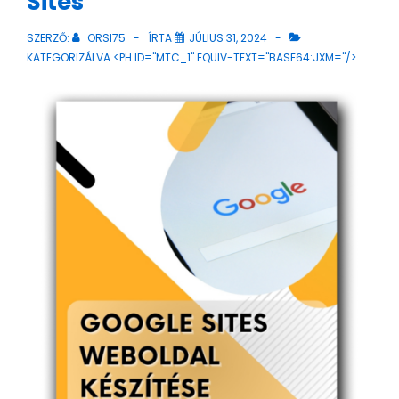
Sites
SZERZŐ:
ORSI75
ÍRTA
JÚLIUS 31, 2024
KATEGORIZÁLVA <PH ID="MTC_1" EQUIV-TEXT="BASE64:JXM="/>