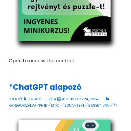
Open to access this content
*ChatGPT alapozó
SZERZŐ:
ORSI75
ÍRTA
AUGUSZTUS 24, 2024
KATEGORIZÁLVA <PH ID="MTC_1" EQUIV-TEXT="BASE64:JXM="/>