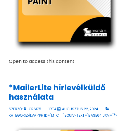
Open to access this content
*MailerLite hírlevélküldő
használata
SZERZŐ:
ORSI75
ÍRTA
AUGUSZTUS 22, 2024
KATEGORIZÁLVA <PH ID="MTC_1" EQUIV-TEXT="BASE64:JXM="/>