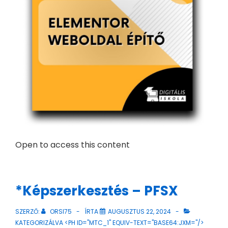
Open to access this content
*Képszerkesztés – PFSX
SZERZŐ:
ORSI75
ÍRTA
AUGUSZTUS 22, 2024
KATEGORIZÁLVA <PH ID="MTC_1" EQUIV-TEXT="BASE64:JXM="/>