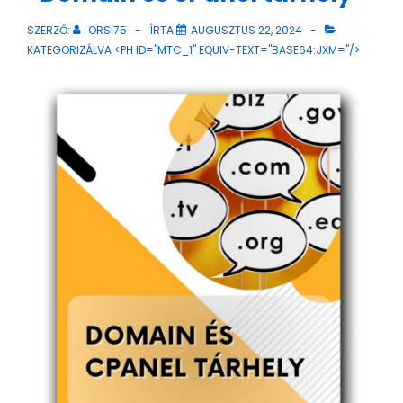
SZERZŐ:
ORSI75
ÍRTA
AUGUSZTUS 22, 2024
KATEGORIZÁLVA <PH ID="MTC_1" EQUIV-TEXT="BASE64:JXM="/>