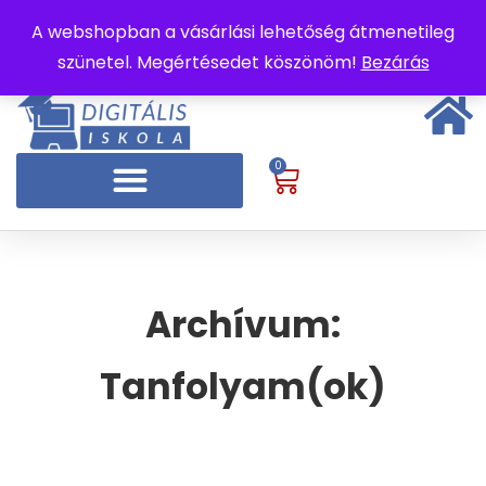
A webshopban a vásárlási lehetőség átmenetileg
szünetel. Megértésedet köszönöm!
Bezárás
0
Archívum:
Tanfolyam(ok)