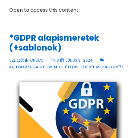
Open to access this content
*GDPR alapismeretek
(+sablonok)
SZERZŐ:
ORSI75
ÍRTA
JÚLIUS 31, 2024
KATEGORIZÁLVA <PH ID="MTC_1" EQUIV-TEXT="BASE64:JXM="/>