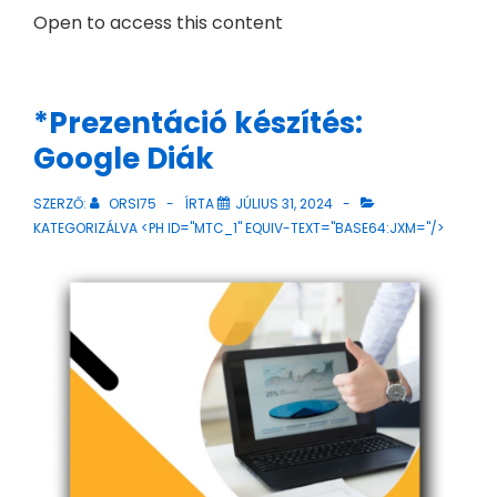
Open to access this content
*Prezentáció készítés:
Google Diák
SZERZŐ:
ORSI75
ÍRTA
JÚLIUS 31, 2024
KATEGORIZÁLVA <PH ID="MTC_1" EQUIV-TEXT="BASE64:JXM="/>